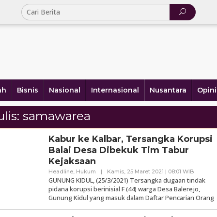
ah
Bisnis
Nasional
Internasional
Nusantara
Opini
lis:
samawarea
Kabur ke Kalbar, Tersangka Korupsi
Balai Desa Dibekuk Tim Tabur
Kejaksaan
Oleh
Headline
,
Hukum
|
Kamis, 25 Maret 2021 | 08:01 WIB
Samawa
GUNUNG KIDUL, (25/3/2021) Tersangka dugaan tindak
pidana korupsi berinisial F (44) warga Desa Balerejo,
Gunung Kidul yang masuk dalam Daftar Pencarian Orang