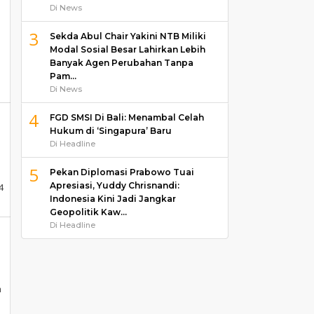
Di News
3
Sekda Abul Chair Yakini NTB Miliki
Modal Sosial Besar Lahirkan Lebih
Banyak Agen Perubahan Tanpa
Pam…
Di News
4
FGD SMSI Di Bali: Menambal Celah
Hukum di ‘Singapura’ Baru
Di Headline
a
5
Pekan Diplomasi Prabowo Tuai
Apresiasi, Yuddy Chrisnandi:
4
Indonesia Kini Jadi Jangkar
Geopolitik Kaw…
Di Headline
a
n