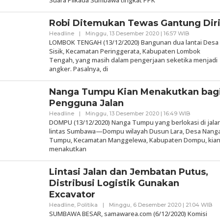
Suara Pilkada Sumbawa tingkat PPK
Robi Ditemukan Tewas Gantung Dir
Oleh
Headline
|
Minggu, 13 Desember 2020 | 16:57 WIB
Samaware
LOMBOK TENGAH (13/12/2020) Bangunan dua lantai Desa
Sisik, Kecamatan Peringgerata, Kabupaten Lombok
Tengah, yang masih dalam pengerjaan seketika menjadi
angker. Pasalnya, di
Nanga Tumpu Kian Menakutkan bag
Pengguna Jalan
Oleh
Headline
|
Minggu, 13 Desember 2020 | 16:49 WIB
Samaware
DOMPU (13/12/2020) Nanga Tumpu yang berlokasi di jala
lintas Sumbawa—Dompu wilayah Dusun Lara, Desa Nang
Tumpu, Kecamatan Manggelewa, Kabupaten Dompu, kia
menakutkan
Lintasi Jalan dan Jembatan Putus,
Distribusi Logistik Gunakan
Excavator
Ol
Headline
,
Politika
|
Minggu, 6 Desember 2020 | 21:04 WIB
Sa
SUMBAWA BESAR, samawarea.com (6/12/2020) Komisi