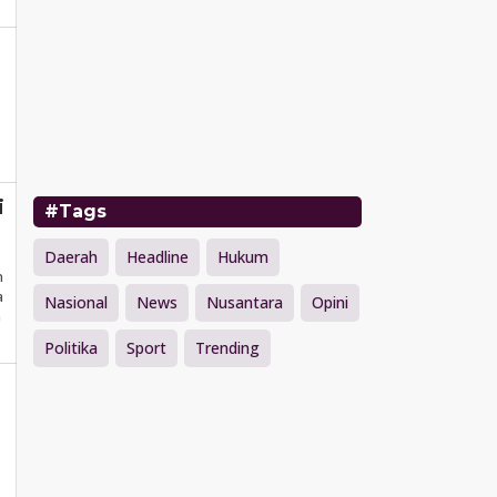
i
a
i
#Tags
Daerah
Headline
Hukum
a
n
a
Nasional
News
Nusantara
Opini
n
Politika
Sport
Trending
eh
mawarea