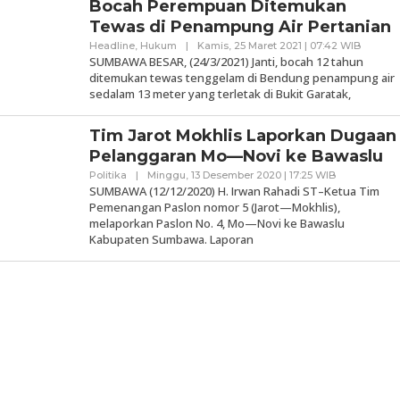
Bocah Perempuan Ditemukan
Tewas di Penampung Air Pertanian
Oleh
Headline
,
Hukum
|
Kamis, 25 Maret 2021 | 07:42 WIB
Samawa
SUMBAWA BESAR, (24/3/2021) Janti, bocah 12 tahun
ditemukan tewas tenggelam di Bendung penampung air
sedalam 13 meter yang terletak di Bukit Garatak,
Tim Jarot Mokhlis Laporkan Dugaan
Pelanggaran Mo—Novi ke Bawaslu
Oleh
Politika
|
Minggu, 13 Desember 2020 | 17:25 WIB
Samawarea
SUMBAWA (12/12/2020) H. Irwan Rahadi ST–Ketua Tim
Pemenangan Paslon nomor 5 (Jarot—Mokhlis),
melaporkan Paslon No. 4, Mo—Novi ke Bawaslu
Kabupaten Sumbawa. Laporan