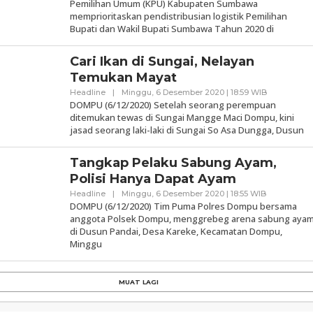
Pemilihan Umum (KPU) Kabupaten Sumbawa
memprioritaskan pendistribusian logistik Pemilihan
Bupati dan Wakil Bupati Sumbawa Tahun 2020 di
Cari Ikan di Sungai, Nelayan
Temukan Mayat
Oleh
Headline
|
Minggu, 6 Desember 2020 | 18:59 WIB
Samawarea
DOMPU (6/12/2020) Setelah seorang perempuan
ditemukan tewas di Sungai Mangge Maci Dompu, kini
jasad seorang laki-laki di Sungai So Asa Dungga, Dusun
Tangkap Pelaku Sabung Ayam,
Polisi Hanya Dapat Ayam
Oleh
Headline
|
Minggu, 6 Desember 2020 | 18:55 WIB
Samawarea
DOMPU (6/12/2020) Tim Puma Polres Dompu bersama
anggota Polsek Dompu, menggrebeg arena sabung aya
di Dusun Pandai, Desa Kareke, Kecamatan Dompu,
Minggu