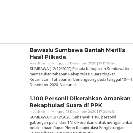
Bawaslu Sumbawa Bantah Merilis
Hasil Pilkada
Oleh
Headline
|
Minggu, 13 Desember 2020 | 17:17 WIB
Samaware
SUMBAWA (12/12/2020) Pilkada Kabupaten Sumbawa kini
memasukan tahapan Rekapitulasi Suara tingkat
Kecamatan. Tahapan ini berlangsung pada tanggal 10—1
Desember 2020. Namun di
1.100 Personil Dikerahkan Amankan
Rekapitulasi Suara di PPK
Oleh
Headline
|
Minggu, 13 Desember 2020 | 17:00 WIB
Samaware
SUMBAWA (12/12/2020) Sebanyak 1.100 personil
gabungan polisi dan TNI dikerahkan untuk mengamanka
pelaksanaan Rapat Pleno Rekapitulasi Penghitungan