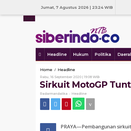
Skip
to
Jumat, 7 Agustus 2026 | 23:24 WIB
content
tutup
Headline
Hukum
Politika
Daera
Sirkuit
/
Home
Headline
MotoGP
Oleh
Rabu, 16 September 2020 | 19:08 WIB
Tuntas
Radarmandalika
Sirkuit MotoGP Tunt
Juni
2021
-
Radarmandalika
Headline
PRAYA—Pembangunan sirkuit 