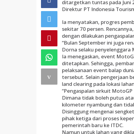
ditargetkan tuntas pada Juni
Direktur PT Indonesia Touris
Ia menyatakan, progres pemba
sekitar 70 persen. Rencannya
dengan dilakukan pengaspalan 
“Bulan September ini juga re
Dorna selaku penyelenggara 
Ia menegaskan, event MotoGP 
ditetapkan. Sehingga, pemban
pelaksanaan event balap dunia
tersebut. Selain pengerjaan 
land clearing pada lokasi laha
“Pengaspalan sirkuit MotoGP i
Dimana tidak boleh putus at
kilometer nyambung dan tidak
Disinggung mengenai sengket
pihak ketiga dari proses kepem
pemerintah baru ke ITDC.
Namun untuk lahan yang diklai