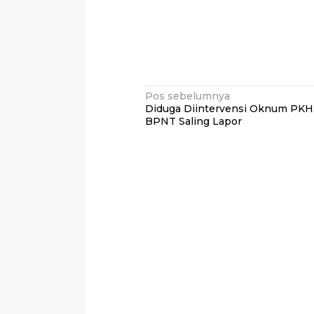
Navigasi
Pos sebelumnya
Diduga Diintervensi Oknum PKH,
pos
BPNT Saling Lapor