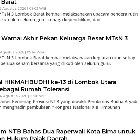
Barat
6 Agustus 2026 | 09:03 WIB
sN 3 Lombok Barat kembali melaksanakan upacara bendera rutin
iikuti oleh seluruh guru, tenaga kependidikan, dan
Warnai Akhir Pekan Keluarga Besar MTsN 3
 Agustus 2026 | 09:14 WIB
sN 3 Lombok Barat kembali melaksanakan kegiatan rutin setiap
 berupa senam bersama yang diikuti oleh seluruh guru,
al HIKMAHBUDHI ke-13 di Lombok Utara
ebagai Rumah Toleransi
 4 Agustus 2026 | 15:08 WIB
nwil Kemenag Provinsi NTB yang diwakili Pembimas Budha Aryadi
an menghadiri pembukaan *Kongres Nasional XIII Himpunan
m NTB Bahas Dua Raperwali Kota Bima untuk
an Hukum Pajak Daerah