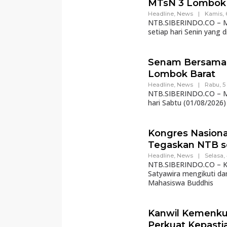
MTsN 3 Lombok 
Headline
,
News
|
Kamis, 
NTB.SIBERINDO.CO – MT
setiap hari Senin yang d
Senam Bersama 
Lombok Barat
Headline
,
News
|
Rabu, 5
NTB.SIBERINDO.CO – MT
hari Sabtu (01/08/2026)
Kongres Nasion
Tegaskan NTB s
Headline
,
News
|
Selasa,
NTB.SIBERINDO.CO – Ka
Satyawira mengikuti d
Mahasiswa Buddhis
Kanwil Kemenku
Perkuat Kepasti