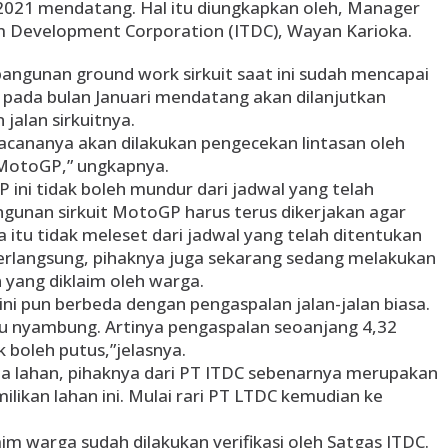
 2021 mendatang. Hal itu diungkapkan oleh, Manager
m Development Corporation (ITDC), Wayan Karioka.
ngunan ground work sirkuit saat ini sudah mencapai
, pada bulan Januari mendatang akan dilanjutkan
jalan sirkuitnya.
nacananya akan dilakukan pengecekan lintasan oleh
MotoGP,” ungkapnya.
ini tidak boleh mundur dari jadwal yang telah
gunan sirkuit MotoGP harus terus dikerjakan agar
 itu tidak meleset dari jadwal yang telah ditentukan
berlangsung, pihaknya juga sekarang sedang melakukan
n yang diklaim oleh warga.
ni pun berbeda dengan pengaspalan jalan-jalan biasa.
au nyambung. Artinya pengaspalan seoanjang 4,32
 boleh putus,”jelasnya.
a lahan, pihaknya dari PT ITDC sebenarnya merupakan
ilikan lahan ini. Mulai rari PT LTDC kemudian ke
m warga sudah dilakukan verifikasi oleh Satgas ITDC.