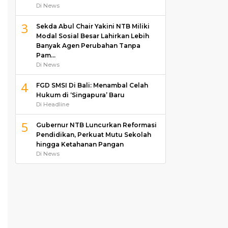
Di News
3
Sekda Abul Chair Yakini NTB Miliki
Modal Sosial Besar Lahirkan Lebih
Banyak Agen Perubahan Tanpa
Pam…
Di News
4
FGD SMSI Di Bali: Menambal Celah
Hukum di ‘Singapura’ Baru
Di Headline
5
Gubernur NTB Luncurkan Reformasi
Pendidikan, Perkuat Mutu Sekolah
hingga Ketahanan Pangan
Di News