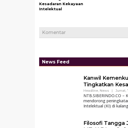
Kesadaran Kekayaan
Intelektual
Komentar
News Feed
Kanwil Kemenk
Tingkatkan Kesa
Headline
,
News
|
Jumat, 
NTB.SIBERINDO.CO – Ka
mendorong peningkatan
Intelektual (KI) di kalan
Filosofi Tangga 