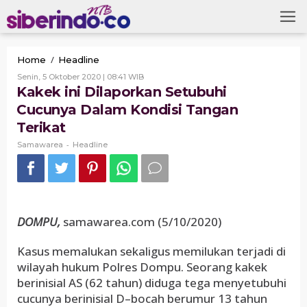
Skip
to
content
Kakek
/
Home
Headline
ini
Oleh
Senin, 5 Oktober 2020 | 08:41 WIB
Dilaporkan
Samawarea
Kakek ini Dilaporkan Setubuhi
Setubuhi
Cucunya Dalam Kondisi Tangan
Cucunya
Dalam
Terikat
Kondisi
-
Tangan
Samawarea
Headline
Terikat
DOMPU,
samawarea.com (5/10/2020)
Kasus memalukan sekaligus memilukan terjadi di
wilayah hukum Polres Dompu. Seorang kakek
berinisial AS (62 tahun) diduga tega menyetubuhi
cucunya berinisial D–bocah berumur 13 tahun