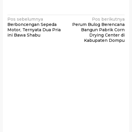
Navigasi
Pos sebelumnya
Pos berikutnya
Berboncengan Sepeda
Perum Bulog Berencana
pos
Motor, Ternyata Dua Pria
Bangun Pabrik Corn
ini Bawa Shabu
Drying Center di
Kabupaten Dompu