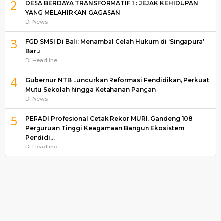
2
DESA BERDAYA TRANSFORMATIF 1 : JEJAK KEHIDUPAN
YANG MELAHIRKAN GAGASAN
Di News
3
FGD SMSI Di Bali: Menambal Celah Hukum di ‘Singapura’
Baru
Di Headline
4
Gubernur NTB Luncurkan Reformasi Pendidikan, Perkuat
Mutu Sekolah hingga Ketahanan Pangan
Di News
5
PERADI Profesional Cetak Rekor MURI, Gandeng 108
Perguruan Tinggi Keagamaan Bangun Ekosistem
Pendidi…
Di Headline