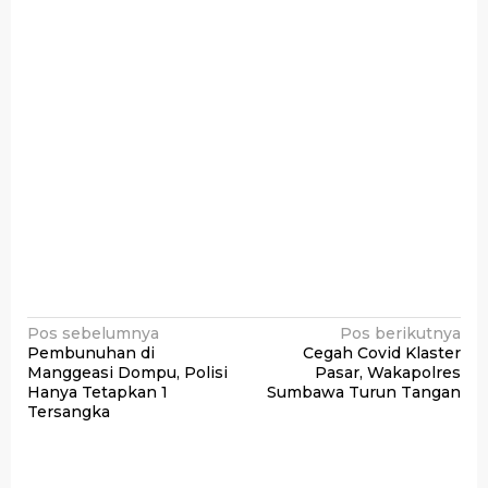
Navigasi
Pos sebelumnya
Pos berikutnya
Pembunuhan di
Cegah Covid Klaster
pos
Manggeasi Dompu, Polisi
Pasar, Wakapolres
Hanya Tetapkan 1
Sumbawa Turun Tangan
Tersangka