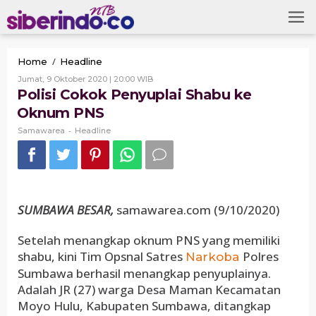
Skip
to
content
Polisi
/
Home
Headline
Cokok
Oleh
Jumat, 9 Oktober 2020 | 20:00 WIB
Penyuplai
Samawarea
Polisi Cokok Penyuplai Shabu ke
Shabu
Oknum PNS
ke
Oknum
-
Samawarea
Headline
PNS
SUMBAWA BESAR,
samawarea.com (9/10/2020)
Setelah menangkap oknum PNS yang memiliki
shabu, kini Tim Opsnal Satres
Polres
Narkoba
Sumbawa berhasil menangkap penyuplainya.
Adalah JR (27) warga Desa Maman Kecamatan
Moyo Hulu, Kabupaten Sumbawa, ditangkap