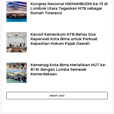
Kongres Nasional HIKMAHBUDHI ke-13 di
Lombok Utara Tegaskan NTB sebagai
Rumah Toleransi
Kanwil Kemenkum NTB Bahas Dua
Raperwali Kota Bima untuk Perkuat
Kepastian Hukum Pajak Daerah
Kemenag Kota Bima Meriahkan HUT ke-
81 RI dengan Lomba Semarak
Kemerdekaan
Paslon Amanah Disambut Antusias di
Daftar ke KPU Iringan Rombongan Paslon
Ribuan Warga Maluk Lintas Etnis, Siap
Kelurahan Dalam, Bertekad Menang di Pilkada
Aktivis KSB Ingatkan Kontestan Pilkada Tidak
Trend Positif, Survei Alim Nasir Terus Melejit
Amanah Pecah Rekor Durasi Terlama
Menangkan Amanah
M…
Mainkan Politik Suku dan Etnis