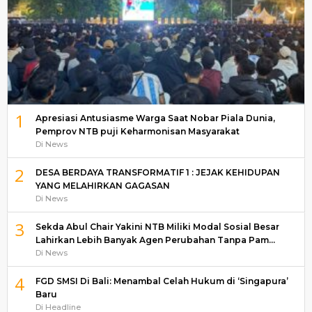
1
Apresiasi Antusiasme Warga Saat Nobar Piala Dunia,
Pemprov NTB puji Keharmonisan Masyarakat
Di News
2
DESA BERDAYA TRANSFORMATIF 1 : JEJAK KEHIDUPAN
YANG MELAHIRKAN GAGASAN
Di News
3
Sekda Abul Chair Yakini NTB Miliki Modal Sosial Besar
Lahirkan Lebih Banyak Agen Perubahan Tanpa Pam…
Di News
4
FGD SMSI Di Bali: Menambal Celah Hukum di ‘Singapura’
Baru
Di Headline