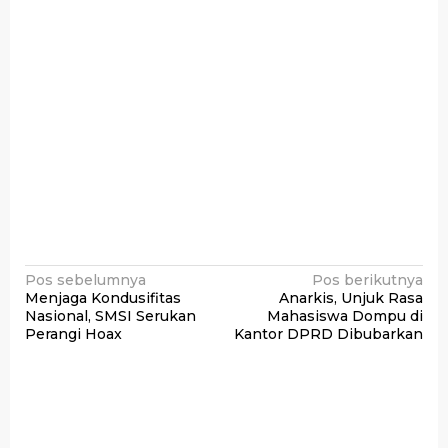
Navigasi
Pos sebelumnya
Pos berikutnya
Menjaga Kondusifitas
Anarkis, Unjuk Rasa
pos
Nasional, SMSI Serukan
Mahasiswa Dompu di
Perangi Hoax
Kantor DPRD Dibubarkan