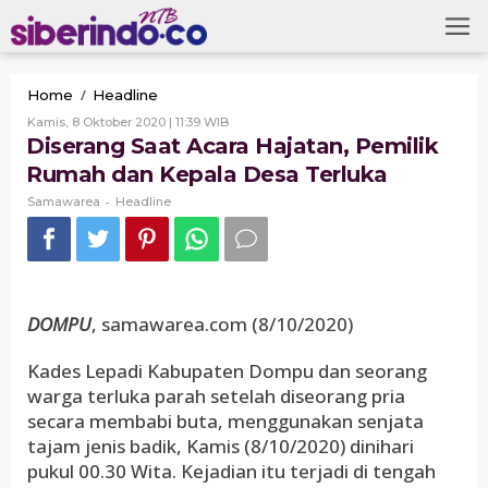
Skip
to
content
Diserang
/
Home
Headline
Saat
Oleh
Kamis, 8 Oktober 2020 | 11:39 WIB
Acara
Samawarea
Diserang Saat Acara Hajatan, Pemilik
Hajatan,
Rumah dan Kepala Desa Terluka
Pemilik
Rumah
-
Samawarea
Headline
dan
Kepala
Desa
Terluka
DOMPU
, samawarea.com (8/10/2020)
Kades Lepadi Kabupaten Dompu dan seorang
warga terluka parah setelah diseorang pria
secara membabi buta, menggunakan senjata
tajam jenis badik, Kamis (8/10/2020) dinihari
pukul 00.30 Wita. Kejadian itu terjadi di tengah