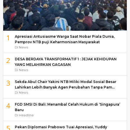
1
Apresiasi Antusiasme Warga Saat Nobar Piala Dunia,
Pemprov NTB puji Keharmonisan Masyarakat
Di News
2
DESA BERDAYA TRANSFORMATIF 1 : JEJAK KEHIDUPAN
YANG MELAHIRKAN GAGASAN
Di News
3
Sekda Abul Chair Yakini NTB Miliki Modal Sosial Besar
Lahirkan Lebih Banyak Agen Perubahan Tanpa Pam…
Di News
4
FGD SMSI Di Bali: Menambal Celah Hukum di ‘Singapura’
Baru
Di Headline
5
Pekan Diplomasi Prabowo Tuai Apresiasi, Yuddy