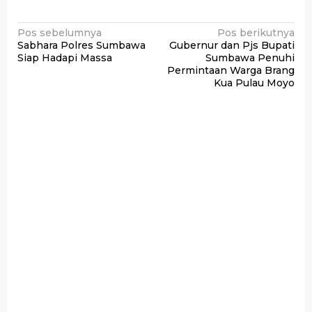
Navigasi
Pos sebelumnya
Pos berikutnya
Sabhara Polres Sumbawa
Gubernur dan Pjs Bupati
pos
Siap Hadapi Massa
Sumbawa Penuhi
Permintaan Warga Brang
Kua Pulau Moyo