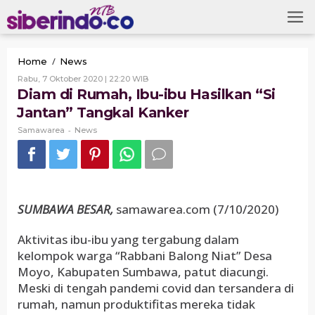
Skip
to
content
Diam
/
Home
News
di
Oleh
Rabu, 7 Oktober 2020 | 22:20 WIB
Rumah,
Samawarea
Diam di Rumah, Ibu-ibu Hasilkan “Si
Ibu-
Jantan” Tangkal Kanker
ibu
Hasilkan
-
Samawarea
News
“Si
Jantan”
Tangkal
Kanker
SUMBAWA BESAR,
samawarea.com (7/10/2020)
Aktivitas ibu-ibu yang tergabung dalam
kelompok warga “Rabbani Balong Niat” Desa
Moyo, Kabupaten Sumbawa, patut diacungi.
Meski di tengah pandemi covid dan tersandera di
rumah, namun produktifitas mereka tidak