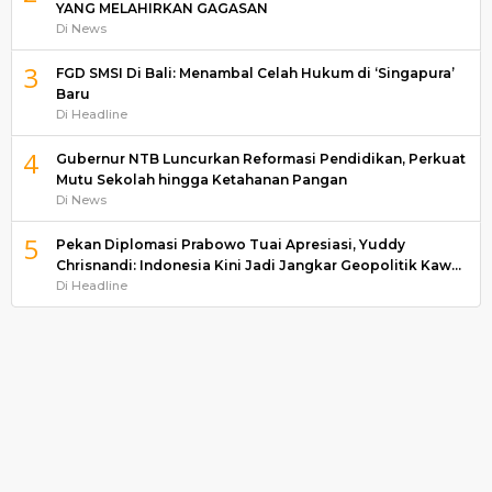
YANG MELAHIRKAN GAGASAN
Di News
3
FGD SMSI Di Bali: Menambal Celah Hukum di ‘Singapura’
Baru
Di Headline
4
Gubernur NTB Luncurkan Reformasi Pendidikan, Perkuat
Mutu Sekolah hingga Ketahanan Pangan
Di News
5
Pekan Diplomasi Prabowo Tuai Apresiasi, Yuddy
Chrisnandi: Indonesia Kini Jadi Jangkar Geopolitik Kaw…
Di Headline