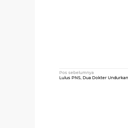
Navigasi
Pos sebelumnya
Lulus PNS, Dua Dokter Undurkan 
pos