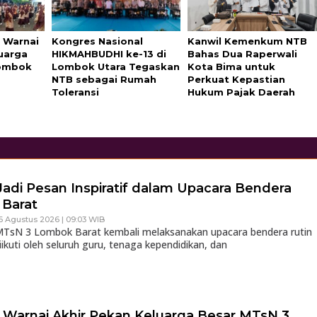
 Warnai
Kongres Nasional
Kanwil Kemenkum NTB
uarga
HIKMAHBUDHI ke-13 di
Bahas Dua Raperwali
Lombok
Lombok Utara Tegaskan
Kota Bima untuk
NTB sebagai Rumah
Perkuat Kepastian
Toleransi
Hukum Pajak Daerah
Jadi Pesan Inspiratif dalam Upacara Bendera
Barat
6 Agustus 2026 | 09:03 WIB
sN 3 Lombok Barat kembali melaksanakan upacara bendera rutin
iikuti oleh seluruh guru, tenaga kependidikan, dan
Warnai Akhir Pekan Keluarga Besar MTsN 3