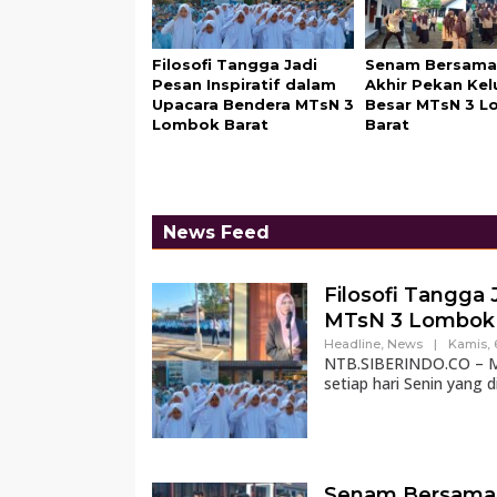
Filosofi Tangga Jadi
Senam Bersama
Pesan Inspiratif dalam
Akhir Pekan Kel
Upacara Bendera MTsN 3
Besar MTsN 3 
Lombok Barat
Barat
News Feed
Filosofi Tangga 
MTsN 3 Lombok 
Headline
,
News
|
Kamis, 
NTB.SIBERINDO.CO – MT
setiap hari Senin yang d
Senam Bersama 