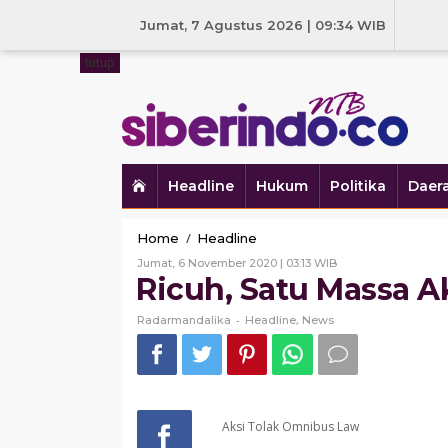
Skip
to
Jumat, 7 Agustus 2026 | 09:34 WIB
content
tutup
Headline
Hukum
Politika
Daer
Ricuh,
/
Home
Headline
Satu
Oleh
Jumat, 6 November 2020 | 03:13 WIB
Massa
Radarmandalika
Ricuh, Satu Massa A
Aksi
Patah
-
,
Radarmandalika
Headline
News
Tangan
Aksi Tolak Omnibus Law