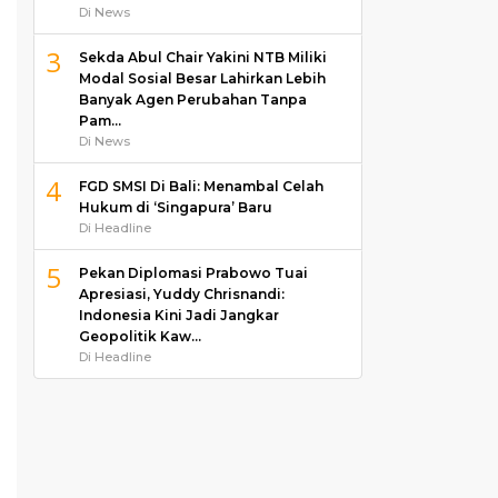
Di News
3
Sekda Abul Chair Yakini NTB Miliki
Modal Sosial Besar Lahirkan Lebih
Banyak Agen Perubahan Tanpa
Pam…
Di News
4
FGD SMSI Di Bali: Menambal Celah
Hukum di ‘Singapura’ Baru
Di Headline
5
Pekan Diplomasi Prabowo Tuai
Apresiasi, Yuddy Chrisnandi:
Indonesia Kini Jadi Jangkar
Geopolitik Kaw…
Di Headline