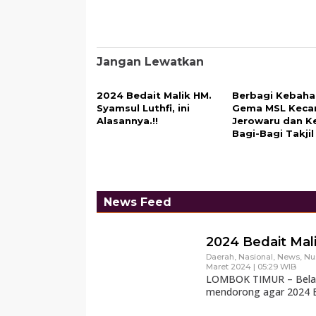
Jangan Lewatkan
2024 Bedait Malik HM.
Berbagi Kebaha
Syamsul Luthfi, ini
Gema MSL Keca
Alasannya.!!
Jerowaru dan K
Bagi-Bagi Takjil
News Feed
2024 Bedait Mali
Daerah
,
Nasional
,
News
,
Nu
Maret 2024 | 05:29 WIB
LOMBOK TIMUR – Belakan
mendorong agar 2024 B