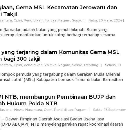
giaan, Gema MSL Kecamatan Jerowaru dan
 Takjil
santara
,
Opini
,
Pendidikan
,
Politika
,
Ragam
,
Sosok
|
Rabu, 20 Maret 2024 |
Ramadan adalah bulan yang penuh hikmah. Bulan yang
i kerap dimanfaatkan untuk saling berbagi terhadap sesama.
 yang terjaring dalam Komunitas Gema MSL
bagi 300 takjil
santara
,
Opini
,
Pendidikan
,
Politika
,
Ragam
,
Sosok
,
Trending
|
Selasa, 19
ompok pemuda yang tergabung dalam Gerakan Muda Milenial
sul Luthfi (MSL) Kabupaten Lombok Timur di bulan Ramadhan
PI NTB, membangun Pembinaan BUJP dan
yah Hukum Polda NTB
Nasional
,
News
,
Nusantara
,
Opini
,
Pendidikan
,
Ragam
|
Sabtu, 16 September
 Dewan Pimpinan Daerah Asosiasi Badan Usaha Jasa
(DPD ABUJAPI) NTB menyelenggarakan rapat koordinasi daerah
i