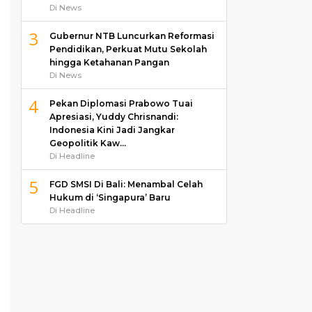
Di News
3
Gubernur NTB Luncurkan Reformasi
Pendidikan, Perkuat Mutu Sekolah
hingga Ketahanan Pangan
Di News
4
Pekan Diplomasi Prabowo Tuai
Apresiasi, Yuddy Chrisnandi:
Indonesia Kini Jadi Jangkar
Geopolitik Kaw…
Di Headline
5
FGD SMSI Di Bali: Menambal Celah
Hukum di ‘Singapura’ Baru
Di Headline