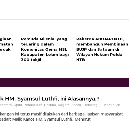
giaan,
Pemuda Milenial yang
Rakerda ABUJAPI NTB,
matan
terjaring dalam
membangun Pembinaan
eruak
Komunitas Gema MSL
BUJP dan Satpam di
Kabupaten Lotim bagi
Wilayah Hukum Polda
300 takjil
NTB
k HM. Syamsul Luthfi, ini Alasannya.!!
santara
,
Opini
,
Pendidikan
,
Politika
,
Ragam
,
Sosok
,
Trending
|
Kamis, 28
gan ini terus masif dilakukan dari berbagai lapisan masyarakat
edait Malik Kance HM. Syamsul Luthfi, Menurut