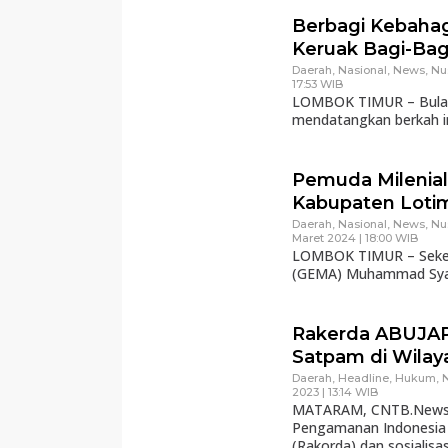
Berbagi Kebaha
Keruak Bagi-Bagi
Daerah
,
Nasional
,
News
,
Nu
17:53 WIB
LOMBOK TIMUR – Bulan 
mendatangkan berkah in
Pemuda Milenial
Kabupaten Lotim 
Daerah
,
Nasional
,
News
,
Nu
Maret 2024 | 18:00 WIB
LOMBOK TIMUR – Sekel
(GEMA) Muhammad Syam
Rakerda ABUJA
Satpam di Wila
Daerah
,
Headline
,
Hukum
,
2023 | 13:14 WIB
MATARAM, CNTB.News –
Pengamanan Indonesia 
(Rakorda) dan sosialisas