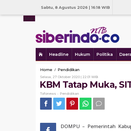
Skip
to
Sabtu, 8 Agustus 2026 | 16:18 WIB
content
tutup
Headline
Hukum
Politika
Daer
KBM
/
Home
Pendidikan
Tatap
Oleh
Selasa, 27 Oktober 2020 | 22:01 WIB
Muka,
Tofonews
KBM Tatap Muka, SIT 
SIT
IB
-
Tofonews
Pendidikan
Dijadikan
Pilot
Project
DOMPU – Pemerintah Kabu