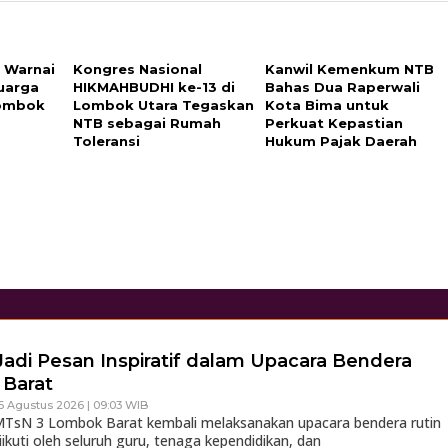
 Warnai
Kongres Nasional
Kanwil Kemenkum NTB
uarga
HIKMAHBUDHI ke-13 di
Bahas Dua Raperwali
Lombok
Lombok Utara Tegaskan
Kota Bima untuk
NTB sebagai Rumah
Perkuat Kepastian
Toleransi
Hukum Pajak Daerah
Jadi Pesan Inspiratif dalam Upacara Bendera
Barat
6 Agustus 2026 | 09:03 WIB
sN 3 Lombok Barat kembali melaksanakan upacara bendera rutin
iikuti oleh seluruh guru, tenaga kependidikan, dan