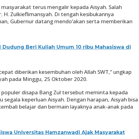
i masyarakat terus mengalir kepada Aisyah. Salah
. H. Zulkieflimansyah. Di tengah kesibukannya
han, Gubernur datang mendo’akan serta memberikan
 Dudung Beri Kuliah Umum 10 ribu Mahasiswa di
h cepat diberikan kesembuhan oleh Allah SWT,” ungkap
yah pada Minggu, 25 Oktober 2020.
 populer disapa Bang Zul tersebut meminta kepada
 segala keperluan Aisyah. Dengan harapan, Aisyah bisa
embali belajar dan bermain layaknya anak-anak pada
swa Universitas Hamzanwadi Ajak Masyarakat