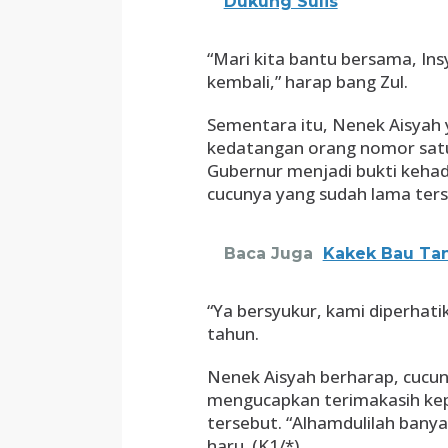
Dukung Sulis
“Mari kita bantu bersama, Ins
kembali,” harap bang Zul.
Sementara itu, Nenek Aisyah
kedatangan orang nomor satu
Gubernur menjadi bukti keha
cucunya yang sudah lama ters
Baca Juga
Kakek Bau Ta
“Ya bersyukur, kami diperhati
tahun.
Nenek Aisyah berharap, cucun
mengucapkan terimakasih ke
tersebut. “Alhamdulilah banya
haru. (K1/*)