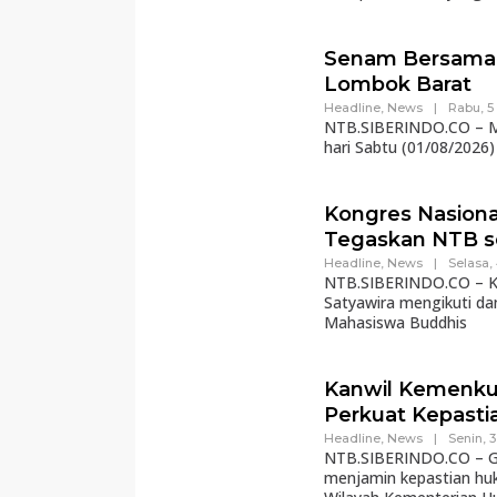
Senam Bersama 
Lombok Barat
Headline
,
News
|
Rabu, 5
NTB.SIBERINDO.CO – MT
hari Sabtu (01/08/2026)
Kongres Nasion
Tegaskan NTB s
Headline
,
News
|
Selasa,
NTB.SIBERINDO.CO – Ka
Satyawira mengikuti d
Mahasiswa Buddhis
Kanwil Kemenku
Perkuat Kepasti
Headline
,
News
|
Senin, 
NTB.SIBERINDO.CO – Gu
menjamin kepastian hu