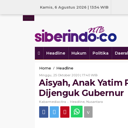
Skip
to
Kamis, 6 Agustus 2026 | 13:54 WIB
content
tutup
Headline
Hukum
Politika
Daera
Aisyah,
/
Home
Headline
Anak
Oleh
Minggu, 25 Oktober 2020 | 17:40 WIB
Yatim
Kabarmediacitra
Aisyah, Anak Yatim
Piatu
Pengidap
Dijenguk Gubernur
Tumor
Dijenguk
-
,
Kabarmediacitra
Headline
Nusantara
Gubernur