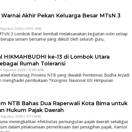
Warnai Akhir Pekan Keluarga Besar MTsN 3
 Agustus 2026 | 09:14 WIB
sN 3 Lombok Barat kembali melaksanakan kegiatan rutin setiap
 berupa senam bersama yang diikuti oleh seluruh guru,
al HIKMAHBUDHI ke-13 di Lombok Utara
ebagai Rumah Toleransi
 4 Agustus 2026 | 15:08 WIB
nwil Kemenag Provinsi NTB yang diwakili Pembimas Budha Aryadi
an menghadiri pembukaan *Kongres Nasional XIII Himpunan
m NTB Bahas Dua Raperwali Kota Bima untuk
an Hukum Pajak Daerah
3 Agustus 2026 | 10:17 WIB
na meningkatkan efektivitas pemungutan pajak daerah sekaligus
kum dalam pelaksanaan pemeriksaan dan penagihan pajak, Kantor