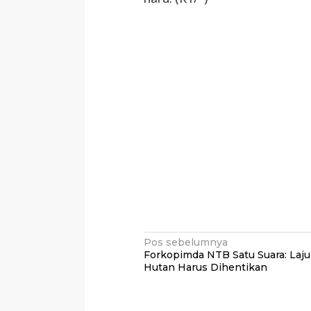
Navigasi
Pos sebelumnya
Forkopimda NTB Satu Suara: Laj
pos
Hutan Harus Dihentikan