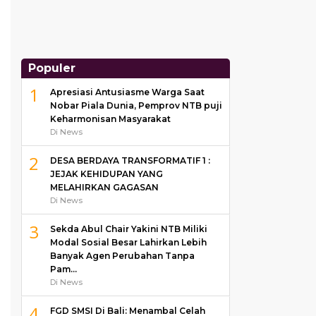
Populer
1
Apresiasi Antusiasme Warga Saat
Nobar Piala Dunia, Pemprov NTB puji
Keharmonisan Masyarakat
Di News
2
DESA BERDAYA TRANSFORMATIF 1 :
JEJAK KEHIDUPAN YANG
MELAHIRKAN GAGASAN
Di News
3
Sekda Abul Chair Yakini NTB Miliki
Modal Sosial Besar Lahirkan Lebih
Banyak Agen Perubahan Tanpa
Pam…
Di News
4
FGD SMSI Di Bali: Menambal Celah