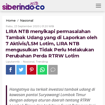
Skip
to
content
LIRA
/
Home
Nasional
NTB
Oleh
Rabu, 23 September 2020 | 01:20 WIB
menyikapi
Liputanntb
LIRA NTB menyikapi permasalahan
permasalahan
Tambak Udang yang di Laporkan oleh
Tambak
Udang
7 Aktivis/LSM Lotim, LIRA NTB
yang
mengusulkan Tidak Perlu Melakukan
di
Laporkan
Perubahan Perda RTRW Lotim
oleh
-
,
Liputanntb
Nasional
Trending
7
Aktivis/LSM
Lotim,
LIRA
NTB
mengusulkan
Tidak
Hangatnya isu terkait investasi tambak udang di
Perlu
kawasan pantai Suryawangi Lombok Timur
Melakukan
dengan adanya aturan daerah tentang RTRW
Perubahan
Perda