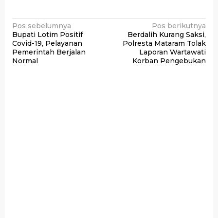
Navigasi
Pos sebelumnya
Pos berikutnya
Bupati Lotim Positif
Berdalih Kurang Saksi,
pos
Covid-19, Pelayanan
Polresta Mataram Tolak
Pemerintah Berjalan
Laporan Wartawati
Normal
Korban Pengebukan