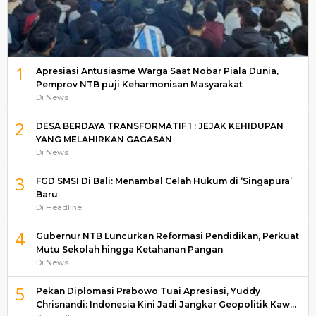
1
Apresiasi Antusiasme Warga Saat Nobar Piala Dunia,
Pemprov NTB puji Keharmonisan Masyarakat
Di News
2
DESA BERDAYA TRANSFORMATIF 1 : JEJAK KEHIDUPAN
YANG MELAHIRKAN GAGASAN
Di News
3
FGD SMSI Di Bali: Menambal Celah Hukum di ‘Singapura’
Baru
Di Headline
4
Gubernur NTB Luncurkan Reformasi Pendidikan, Perkuat
Mutu Sekolah hingga Ketahanan Pangan
Di News
5
Pekan Diplomasi Prabowo Tuai Apresiasi, Yuddy
Chrisnandi: Indonesia Kini Jadi Jangkar Geopolitik Kaw…