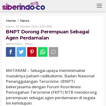
Skip
to
content
BNPT
/
Home
News
Dorong
Oleh
Kamis, 22 Oktober 2020 | 11:00 WIB
Perempuan
Wartarinjani
BNPT Dorong Perempuan Sebagai
Sebagai
Agen Perdamaian
Agen
Perdamaian
-
Wartarinjani
News
MATARAM – Sebagai upaya meminimalisir
masuknya paham radikalisme, Badan Nasional
Penanggulangan Terorisme (BNPT)
bekerjasama dengan Forum Koordinasi
Pencegahan Terorisme (FKPT) NTB mendorong
perempuan sebagai agen perdamaian di segala
lini kehidupan.