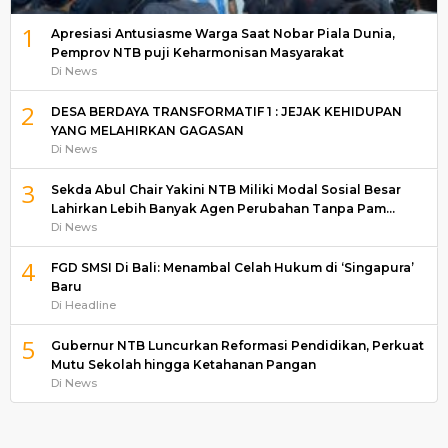
1
Apresiasi Antusiasme Warga Saat Nobar Piala Dunia,
Pemprov NTB puji Keharmonisan Masyarakat
Di News
2
DESA BERDAYA TRANSFORMATIF 1 : JEJAK KEHIDUPAN
YANG MELAHIRKAN GAGASAN
Di News
3
Sekda Abul Chair Yakini NTB Miliki Modal Sosial Besar
Lahirkan Lebih Banyak Agen Perubahan Tanpa Pam…
Di News
4
FGD SMSI Di Bali: Menambal Celah Hukum di ‘Singapura’
Baru
Di Headline
5
Gubernur NTB Luncurkan Reformasi Pendidikan, Perkuat
Mutu Sekolah hingga Ketahanan Pangan
Di News