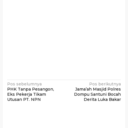
Navigasi
Pos sebelumnya
Pos berikutnya
PHK Tanpa Pesangon,
Jama’ah Masjid Polres
pos
Eks Pekerja Tikam
Dompu Santuni Bocah
Utusan PT. NPN
Derita Luka Bakar