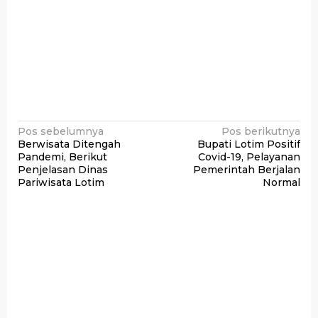
Navigasi
Pos sebelumnya
Pos berikutnya
Berwisata Ditengah
Bupati Lotim Positif
pos
Pandemi, Berikut
Covid-19, Pelayanan
Penjelasan Dinas
Pemerintah Berjalan
Pariwisata Lotim
Normal