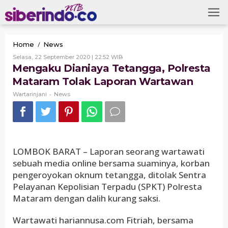
Skip
to
content
Mengaku
/
Home
News
Dianiaya
Oleh
Selasa, 22 September 2020 | 22:52 WIB
Tetangga,
Wartarinjani
Mengaku Dianiaya Tetangga, Polresta
Polresta
Mataram Tolak Laporan Wartawan
Mataram
Tolak
-
Wartarinjani
News
Laporan
Wartawan
LOMBOK BARAT – Laporan seorang wartawati
sebuah media online bersama suaminya, korban
pengeroyokan oknum tetangga, ditolak Sentra
Pelayanan Kepolisian Terpadu (SPKT) Polresta
Mataram dengan dalih kurang saksi.
Wartawati hariannusa.com Fitriah, bersama