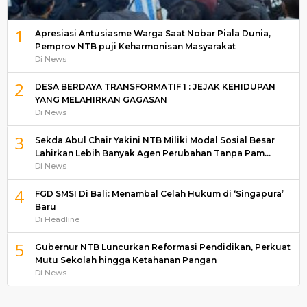
1
Apresiasi Antusiasme Warga Saat Nobar Piala Dunia,
Pemprov NTB puji Keharmonisan Masyarakat
Di News
2
DESA BERDAYA TRANSFORMATIF 1 : JEJAK KEHIDUPAN
YANG MELAHIRKAN GAGASAN
Di News
3
Sekda Abul Chair Yakini NTB Miliki Modal Sosial Besar
Lahirkan Lebih Banyak Agen Perubahan Tanpa Pam…
Di News
4
FGD SMSI Di Bali: Menambal Celah Hukum di ‘Singapura’
Baru
Di Headline
5
Gubernur NTB Luncurkan Reformasi Pendidikan, Perkuat
Mutu Sekolah hingga Ketahanan Pangan
Di News