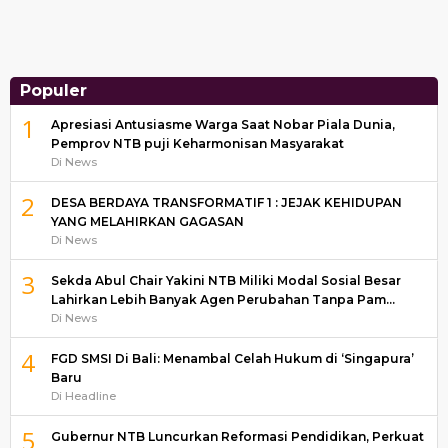
Populer
1
Apresiasi Antusiasme Warga Saat Nobar Piala Dunia,
Pemprov NTB puji Keharmonisan Masyarakat
Di News
2
DESA BERDAYA TRANSFORMATIF 1 : JEJAK KEHIDUPAN
YANG MELAHIRKAN GAGASAN
Di News
3
Sekda Abul Chair Yakini NTB Miliki Modal Sosial Besar
Lahirkan Lebih Banyak Agen Perubahan Tanpa Pam…
Di News
4
FGD SMSI Di Bali: Menambal Celah Hukum di ‘Singapura’
Baru
Di Headline
5
Gubernur NTB Luncurkan Reformasi Pendidikan, Perkuat