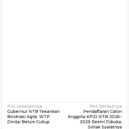
Navigasi
Pos sebelumnya
Pos berikutnya
Gubernur NTB Tekankan
Pendaftaran Calon
pos
Birokrasi Agile, WTP
Anggota KPID NTB 2026–
Dinilai Belum Cukup
2029 Resmi Dibuka,
Simak Syaratnya