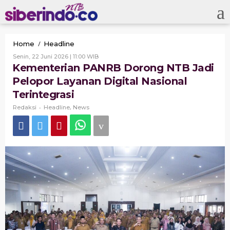
Skip
to
content
Kementerian
/
Home
Headline
PANRB
Oleh
Senin, 22 Juni 2026 | 11:00 WIB
Dorong
Redaksi
Kementerian PANRB Dorong NTB Jadi
NTB
Pelopor Layanan Digital Nasional
Jadi
Pelopor
Terintegrasi
Layanan
-
,
Digital
Redaksi
Headline
News
Nasional
Terintegrasi