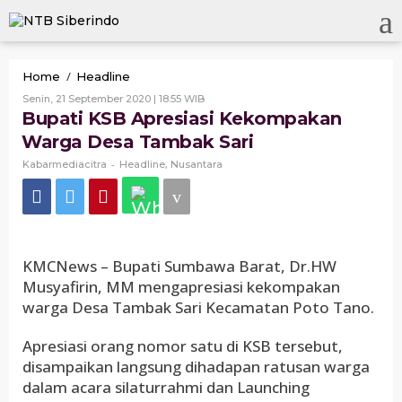
Skip
to
content
Bupati
/
Home
Headline
KSB
Oleh
Senin, 21 September 2020 | 18:55 WIB
Apresiasi
Kabarmediacitra
Bupati KSB Apresiasi Kekompakan
Kekompakan
Warga Desa Tambak Sari
Warga
Desa
-
,
Kabarmediacitra
Headline
Nusantara
Tambak
Sari
KMCNews – Bupati Sumbawa Barat, Dr.HW
Musyafirin, MM mengapresiasi kekompakan
warga Desa Tambak Sari Kecamatan Poto Tano.
Apresiasi orang nomor satu di KSB tersebut,
disampaikan langsung dihadapan ratusan warga
dalam acara silaturrahmi dan Launching