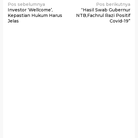
Navigasi
Pos sebelumnya
Pos berikutnya
Investor ‘Wellcome’,
“Hasil Swab Gubernur
pos
Kepastian Hukum Harus
NTB,Fachrul Razi Positif
Jelas
Covid-19”