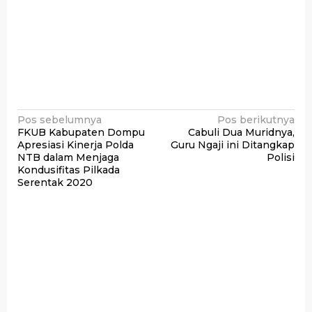
Navigasi
Pos sebelumnya
Pos berikutnya
FKUB Kabupaten Dompu
Cabuli Dua Muridnya,
pos
Apresiasi Kinerja Polda
Guru Ngaji ini Ditangkap
NTB dalam Menjaga
Polisi
Kondusifitas Pilkada
Serentak 2020