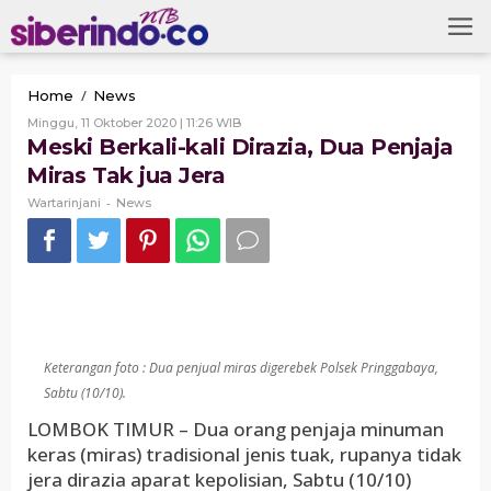
Skip
to
content
Meski
/
Home
News
Berkali-
Oleh
Minggu, 11 Oktober 2020 | 11:26 WIB
kali
Wartarinjani
Meski Berkali-kali Dirazia, Dua Penjaja
Dirazia,
Miras Tak jua Jera
Dua
Penjaja
-
Wartarinjani
News
Miras
Tak
jua
Jera
Keterangan foto : Dua penjual miras digerebek Polsek Pringgabaya,
Sabtu (10/10).
LOMBOK TIMUR – Dua orang penjaja minuman
keras (miras) tradisional jenis tuak, rupanya tidak
jera dirazia aparat kepolisian, Sabtu (10/10)