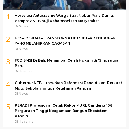
1
Apresiasi Antusiasme Warga Saat Nobar Piala Dunia,
Pemprov NTB puji Keharmonisan Masyarakat
Di News
2
DESA BERDAYA TRANSFORMATIF 1 : JEJAK KEHIDUPAN
YANG MELAHIRKAN GAGASAN
Di News
3
FGD SMSI Di Bali: Menambal Celah Hukum di ‘Singapura’
Baru
Di Headline
4
Gubernur NTB Luncurkan Reformasi Pendidikan, Perkuat
Mutu Sekolah hingga Ketahanan Pangan
Di News
5
PERADI Profesional Cetak Rekor MURI, Gandeng 108
Perguruan Tinggi Keagamaan Bangun Ekosistem
Pendidi…
Di Headline