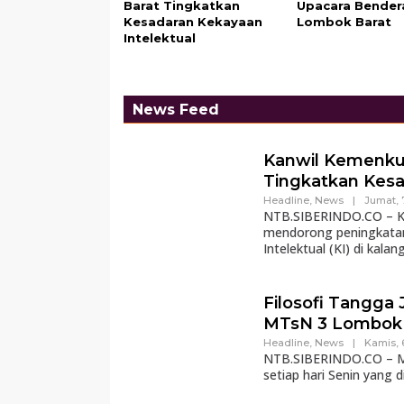
Barat Tingkatkan
Upacara Bender
Kesadaran Kekayaan
Lombok Barat
Intelektual
News Feed
Kanwil Kemenk
Tingkatkan Kesa
Headline
,
News
|
Jumat, 
NTB.SIBERINDO.CO – Ka
mendorong peningkatan
Intelektual (KI) di kalan
Filosofi Tangga 
MTsN 3 Lombok 
Headline
,
News
|
Kamis, 
NTB.SIBERINDO.CO – MT
setiap hari Senin yang d