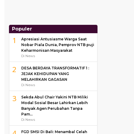
Populer
1
Apresiasi Antusiasme Warga Saat
Nobar Piala Dunia, Pemprov NTB puji
Keharmonisan Masyarakat
Di News
2
DESA BERDAYA TRANSFORMATIF 1 :
JEJAK KEHIDUPAN YANG
MELAHIRKAN GAGASAN
Di News
3
Sekda Abul Chair Yakini NTB Miliki
Modal Sosial Besar Lahirkan Lebih
Banyak Agen Perubahan Tanpa
Pam…
Di News
4
FGD SMSI Di Bali: Menambal Celah