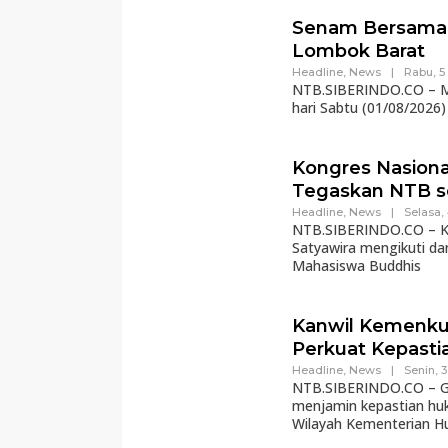
Senam Bersama 
Lombok Barat
Headline
,
News
|
Rabu, 5
NTB.SIBERINDO.CO – MT
hari Sabtu (01/08/2026)
Kongres Nasion
Tegaskan NTB s
Headline
,
News
|
Selasa,
NTB.SIBERINDO.CO – Ka
Satyawira mengikuti d
Mahasiswa Buddhis
Kanwil Kemenku
Perkuat Kepasti
Headline
,
News
|
Senin, 
NTB.SIBERINDO.CO – Gu
menjamin kepastian hu
Wilayah Kementerian 