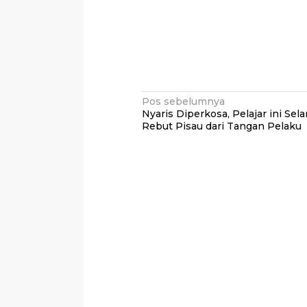
Navigasi
Pos sebelumnya
Nyaris Diperkosa, Pelajar ini Sel
pos
Rebut Pisau dari Tangan Pelaku