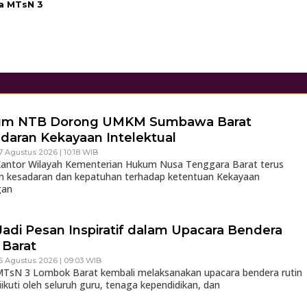
a MTsN 3
um NTB Dorong UMKM Sumbawa Barat
daran Kekayaan Intelektual
7 Agustus 2026 | 10:18 WIB
ntor Wilayah Kementerian Hukum Nusa Tenggara Barat terus
 kesadaran dan kepatuhan terhadap ketentuan Kekayaan
gan
Jadi Pesan Inspiratif dalam Upacara Bendera
Barat
6 Agustus 2026 | 09:03 WIB
sN 3 Lombok Barat kembali melaksanakan upacara bendera rutin
iikuti oleh seluruh guru, tenaga kependidikan, dan