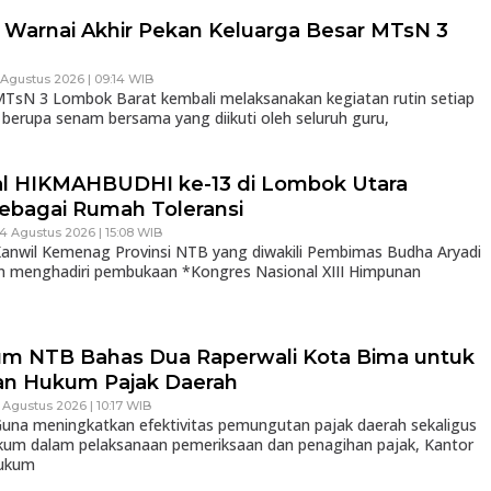
Warnai Akhir Pekan Keluarga Besar MTsN 3
 Agustus 2026 | 09:14 WIB
sN 3 Lombok Barat kembali melaksanakan kegiatan rutin setiap
 berupa senam bersama yang diikuti oleh seluruh guru,
al HIKMAHBUDHI ke-13 di Lombok Utara
ebagai Rumah Toleransi
 4 Agustus 2026 | 15:08 WIB
nwil Kemenag Provinsi NTB yang diwakili Pembimas Budha Aryadi
an menghadiri pembukaan *Kongres Nasional XIII Himpunan
m NTB Bahas Dua Raperwali Kota Bima untuk
an Hukum Pajak Daerah
3 Agustus 2026 | 10:17 WIB
na meningkatkan efektivitas pemungutan pajak daerah sekaligus
kum dalam pelaksanaan pemeriksaan dan penagihan pajak, Kantor
Hukum