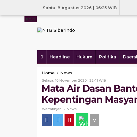
Skip
to
Sabtu, 8 Agustus 2026 | 06:25 WIB
content
tutup
Headline
Hukum
Politika
Daera
Mata
/
Home
News
Air
Oleh
Selasa, 10 November 2020 | 22:41 WIB
Dasan
Wartarinjani
Mata Air Dasan Bant
Bantek
Dihajatkan
Kepentingan Masyar
untuk
Kepentingan
-
Wartarinjani
News
Masyarakat