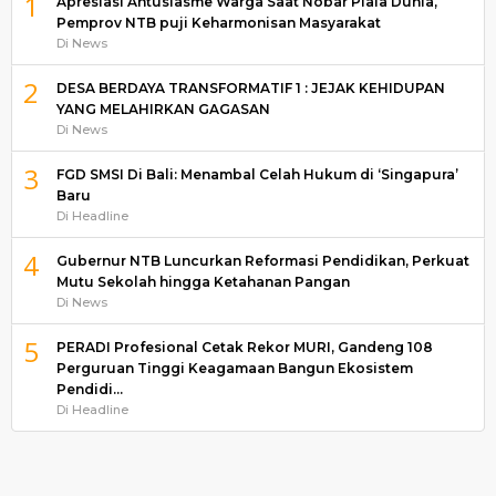
1
Apresiasi Antusiasme Warga Saat Nobar Piala Dunia,
Pemprov NTB puji Keharmonisan Masyarakat
Di News
2
DESA BERDAYA TRANSFORMATIF 1 : JEJAK KEHIDUPAN
YANG MELAHIRKAN GAGASAN
Di News
3
FGD SMSI Di Bali: Menambal Celah Hukum di ‘Singapura’
Baru
Di Headline
4
Gubernur NTB Luncurkan Reformasi Pendidikan, Perkuat
Mutu Sekolah hingga Ketahanan Pangan
Di News
5
PERADI Profesional Cetak Rekor MURI, Gandeng 108
Perguruan Tinggi Keagamaan Bangun Ekosistem
Pendidi…
Di Headline