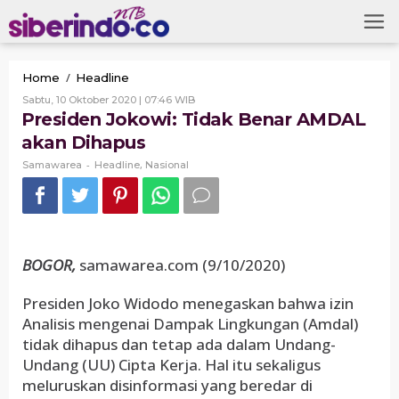
Skip
to
content
Presiden
/
Home
Headline
Jokowi:
Oleh
Sabtu, 10 Oktober 2020 | 07:46 WIB
Tidak
Samawarea
Presiden Jokowi: Tidak Benar AMDAL
Benar
akan Dihapus
AMDAL
akan
-
,
Samawarea
Headline
Nasional
Dihapus
BOGOR,
samawarea.com (9/10/2020)
Presiden Joko Widodo menegaskan bahwa izin
Analisis mengenai Dampak Lingkungan (Amdal)
tidak dihapus dan tetap ada dalam Undang-
Undang (UU) Cipta Kerja. Hal itu sekaligus
meluruskan disinformasi yang beredar di