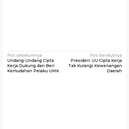
Navigasi
Pos sebelumnya
Pos berikutnya
Undang-Undang Cipta
Presiden: UU Cipta Kerja
pos
Kerja Dukung dan Beri
Tak Kurangi Kewenangan
Kemudahan Pelaku UMK
Daerah