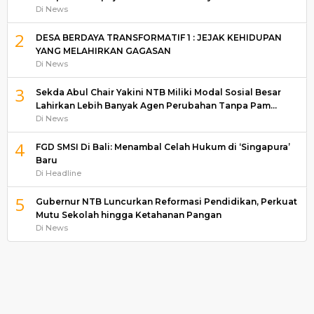
Di News
2
DESA BERDAYA TRANSFORMATIF 1 : JEJAK KEHIDUPAN
YANG MELAHIRKAN GAGASAN
Di News
3
Sekda Abul Chair Yakini NTB Miliki Modal Sosial Besar
Lahirkan Lebih Banyak Agen Perubahan Tanpa Pam…
Di News
4
FGD SMSI Di Bali: Menambal Celah Hukum di ‘Singapura’
Baru
Di Headline
5
Gubernur NTB Luncurkan Reformasi Pendidikan, Perkuat
Mutu Sekolah hingga Ketahanan Pangan
Di News