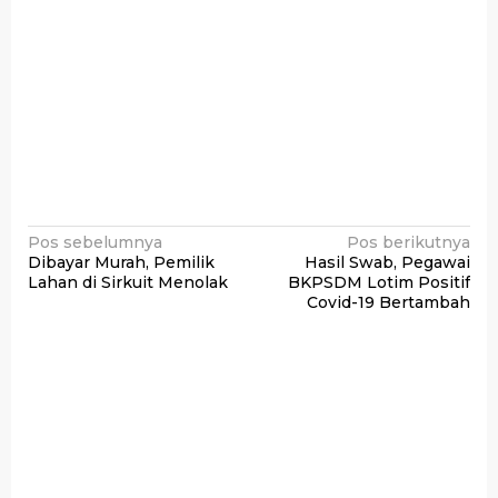
Navigasi
Pos sebelumnya
Pos berikutnya
Dibayar Murah, Pemilik
Hasil Swab, Pegawai
pos
Lahan di Sirkuit Menolak
BKPSDM Lotim Positif
Covid-19 Bertambah