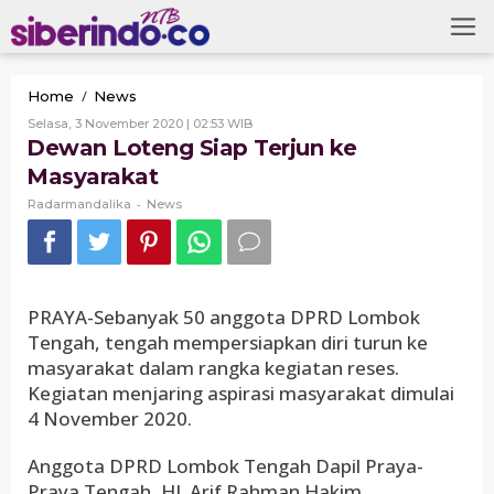
Skip
to
content
Dewan
/
Home
News
Loteng
Oleh
Selasa, 3 November 2020 | 02:53 WIB
Siap
Radarmandalika
Dewan Loteng Siap Terjun ke
Terjun
Masyarakat
ke
Masyarakat
-
Radarmandalika
News
PRAYA-Sebanyak 50 anggota DPRD Lombok
Tengah, tengah mempersiapkan diri turun ke
masyarakat dalam rangka kegiatan reses.
Kegiatan menjaring aspirasi masyarakat dimulai
4 November 2020.
Anggota DPRD Lombok Tengah Dapil Praya-
Praya Tengah, HL Arif Rahman Hakim